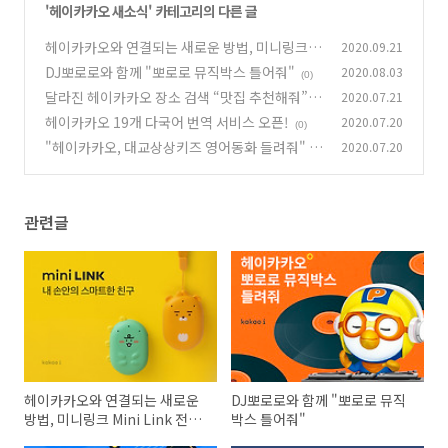
'
헤이카카오 새소식
' 카테고리의 다른 글
헤이카카오와 연결되는 새로운 방법, 미니링크 M
2020.09.21
ini Link 전격 공개
DJ뽀로로와 함께 "뽀로로 뮤직박스 틀어줘"
2020.08.03
(0)
(0)
달라진 헤이카카오 장소 검색 “맛집 추천해줘”
2020.07.21
헤이카카오 19개 다국어 번역 서비스 오픈!
2020.07.20
(0)
(0)
"헤이카카오, 대교상상키즈 영어동화 들려줘"
2020.07.20
(0)
관련글
헤이카카오와 연결되는 새로운
DJ뽀로로와 함께 "뽀로로 뮤직
방법, 미니링크 Mini Link 전격
박스 틀어줘"
공개