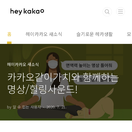
본문 바로가기
홈
헤이카카오 새소식
슬기로운 헤카생활
모
헤이카카오 새소식
카카오같이가치와 함께하는
명상/힐링사운드!
by 알 수 없는 사용자
2020. 7. 21.