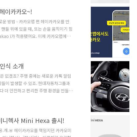
 배가 되는 헤이카카오를 만나는 🌟색다른
 헤이카카오~!
구성되어 있는 기본부터 🥰귀염뽀짝 캐릭
니링크..
새로운 방법 - 카카오맵 편 헤이카카오를 만
 핸들 위에 있을 때, 또는 손을 움직이기 힘
akao i가 적용됐어요. 이제 카카오맵에서
akao i 서비스 카카오맵에서 헤이카카오
만나보세요. ‘회사로 길안내 해줘’ 길 안내
 주변 장소 추천 ‘내 플레이리스트 틀어줘’
성인식 소개
톡 읽어줘' 카톡 메시지 읽고 보내기 '뉴스 들
은 없겠죠? 주행 중에는 새로운 카톡 알림
상황들이 발생할 수 있죠. 현대자동차그룹과
보다 더 안전하고 편리한 주행 환경을 만들어
면 되는 카카오 i 음성인식이 탑재 되었답니
내 해줘" "새로 온 카톡 읽어줘" 위와 같
요, 특히, 음성인식 버튼을 누르고 원하는
헥사 Mini Hexa 출시!
 가능하답니다. 단, 각 브랜드별 차종과 출
a 공.개.🚨 헤이카카오를 책임지던 카카오미