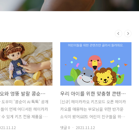
헤이카카오와 엉뚱 발랄 콩순이의 똑똑한 만남
우리 아이를 위한 맞춤형 콘텐츠 '키즈모드' 기능 오픈
도우미 '콩순이 AI 톡톡' 공개
[신규] 헤이카카오 키즈모드 오픈 헤이카
구들이 언제 어디서든 헤이카카
카오를 애용하는 부모님을 위한 반가운
 수 있게 키즈 전용 제품을 출
소식이 왔어요💌. 어린이 친구들을 위한
바로 '콩순이 AI 톡톡'이랍니
헤이카카오 키즈모드가 오픈했어요. 키즈
021.11.12
댓글 0
2021.11.12
AI 톡톡은 말 한마디로 더 쉽고
모드는 아이에게 유해한 콘텐츠는 필터링
상을 만들어주는 헤이카카오와,
해주고 아이 눈높이에 맞는 키즈 전용 콘