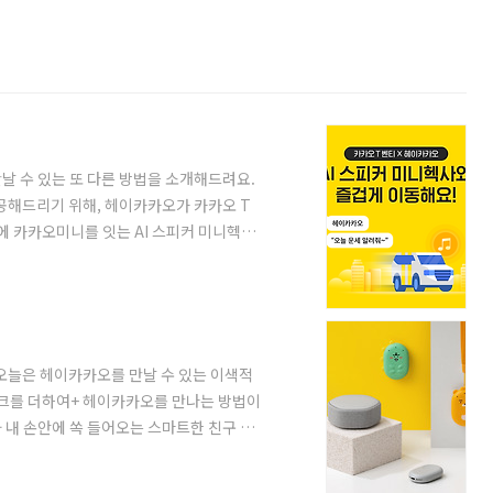
원한 친구 엉뚱 발랄 콩순이
텐츠를 말로 쉽게 즐길 수 있도록 해준답
똑한 육아 도우미랍니다. 유익
니다. 또한 아이에게 동기 부여 및 보상 경
운 콩순이 📚동화, 🎵동요 시
험을 제공할 수 있는 칭찬 스탬프, 랜선 동
 상상력을 키울 수 있고, 콩순
물원 투어 등 놀이와 학습에 유익한 다양
 칭찬과 콩순이와 나누는 간
한 키즈 콘텐츠를 키즈모드에서 즐길 수
 즐거움은 두 배가 된답니다.
있어요. 헤이카카오 키즈모드로 어린이
날 수 있는 또 다른 방법을 소개해드려요.
나볼 수 있는 다양한 헤이카
친구들은 즐거움과 상상력을 더할 수 있
공해드리기 위해, 헤이카카오가 카카오 T
전용 콘텐츠로 아이들에겐 스
고, 아이 맞춤형 안심 콘텐츠로 부모님은
에 카카오미니를 잇는 AI 스피커 미니헥사
를, 부모님들의 일상엔 편리
아이를 더욱 믿고 맡길 수 있답니다. 다양
스를 즐겨보세요. 내 말을 똑똑하게 잘 알아
. 특히 콩순이 AI 톡톡은 헤이
한 기기에서 만나볼 수 있는 헤이카카오
 불러보세요. 🚕 스마트 벤티 이렇게 말
 연결만 되어 있으면 집 안에
키즈모드 지금부터 자세히 알아보까요
 콘텐츠로 목적지까지 가는 길을 즐겁게🎧
에서도, 아이가 ..
😎? 이 글은 아래와 같이 구성되어 있으니
 말해보세요. ▶︎출근길 듣기 좋은 라디오 틀
참고..
오늘은 헤이카카오를 만날 수 있는 이색적
링크를 더하여+ 헤이카카오를 만나는 방법이
내 손안에 쏙 들어오는 스마트한 친구 미
스마트폰 없이 미니헥사, 미니링크 두 제품만
거리에서도 헤이카카오 서비스를 안정적으로