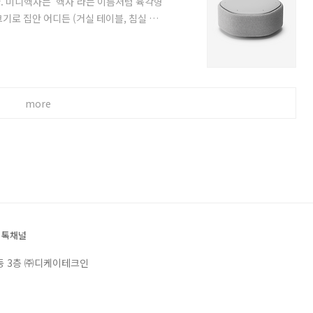
. 미니헥사는 '헥사'라는 이름처럼 육각형
기로 집안 어디든 (거실 테이블, 침실 탁
연스럽게 녹아든다는 점? 이보다 더 중요한
식으로, 시끄러운 환경이나 조금 멀리 떨어
랍니다 지금부터 미니헥사 맛보기로 보여드
지만 당신의 말은 더욱더 잘 알아듣는 미
more
 톡채널
N동 3층 ㈜디케이테크인