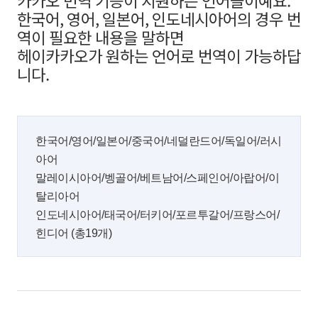
카카오 번역 기능이 지원하는 언어들이예요.
한국어, 영어, 일본어, 인도네시아어의 경우 번
역이 필요한 내용을 말하면
헤이카카오가 원하는 언어로 번역이 가능하답
니다.
한국어/영어/일본어/중국어/네덜란드어/독일어/
러시
아어
말레이시아어/벵골어/베트남어/스페인어/
아랍어/이
탈리아어
인도네시아어/태국어/터키어/
포르투갈어/프랑스어/
힌디어 (총19개)