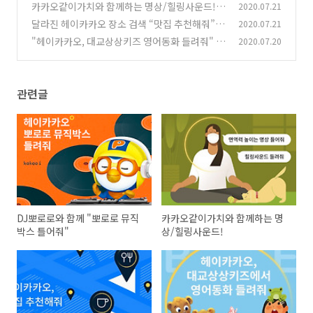
카카오같이가치와 함께하는 명상/힐링사운드!
2020.07.21
달라진 헤이카카오 장소 검색 “맛집 추천해줘”
2020.07.21
(0)
"헤이카카오, 대교상상키즈 영어동화 들려줘"
2020.07.20
(0)
(0)
관련글
DJ뽀로로와 함께 "뽀로로 뮤직
카카오같이가치와 함께하는 명
박스 틀어줘"
상/힐링사운드!