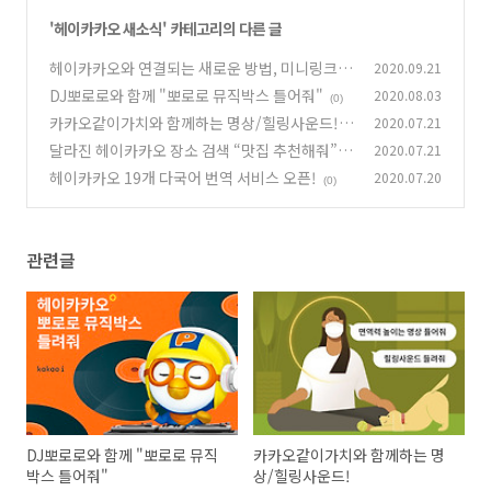
'
헤이카카오 새소식
' 카테고리의 다른 글
헤이카카오와 연결되는 새로운 방법, 미니링크 M
2020.09.21
ini Link 전격 공개
DJ뽀로로와 함께 "뽀로로 뮤직박스 틀어줘"
2020.08.03
(0)
(0)
카카오같이가치와 함께하는 명상/힐링사운드!
2020.07.21
달라진 헤이카카오 장소 검색 “맛집 추천해줘”
2020.07.21
(0)
헤이카카오 19개 다국어 번역 서비스 오픈!
2020.07.20
(0)
(0)
관련글
DJ뽀로로와 함께 "뽀로로 뮤직
카카오같이가치와 함께하는 명
박스 틀어줘"
상/힐링사운드!