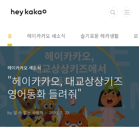
본문 바로가기
홈
헤이카카오 새소식
슬기로운 헤카생활
모
헤이카카오 새소식
"헤이카카오, 대교상상키즈
영어동화 들려줘"
by 알 수 없는 사용자
2020. 7. 20.