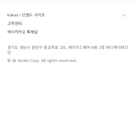
는 골고루 꼭꼭 씹어 🍚아침밥을 먹고, 투정을 부
리지 않고 👚👕옷도 잘 입는답니다. 최애 캐릭터
Kakao i 브랜드 사이트
🐧뽀로로가 해주는 칭찬덕인데요 '우와 대단하다
친구야' '그렇게 옷을 입으니까 세상에서 제일 멋
고객센터
져 보이는걸'과 같은 칭찬이 바른 생활을 하도록
헤이카카오 톡채널
도와줬어요. 집콕 생활이 긴 요즘 🌞낮시간에 지
안이와 지윤이는 🎼뽀로로 뮤직박스를 들으며 신
나게 춤을..
경기도 성남시 분당구 판교역로 235, 에이치스퀘어 N동 3층 ㈜디케이테크
인
© dk techin Corp. All rights reserved.