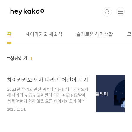
본문 바로가기
홈
헤이카카오 새소식
슬기로운 헤카생활
모
칭찬하기
1
헤이카카오와 새 나라의 어린이 되기
2021년 즐겁고 알찬 겨울나기☃️❄️ 헤이카카오와
새 나라의 👧🏻👦🏻어린이 되기 👧🏻👦🏻밖에
서 뛰어놀기 쉽지 않은 요즘 헤이카카오가 어린
이 친구들을 위한 키즈 콘텐츠 추천을 하려고 합
2021. 1. 14.
니다. 일명 헤이카카오와 새 나라의 어린이 되기!
헤이카카오로 새 나라의 어린이가 된 귀염뽀짝
👧🏻👦🏻 쌍둥이 지안&지윤(4세) 하루 일과 들
여다볼게요.👀 👀 아침에 일어난 두 어린이 친구